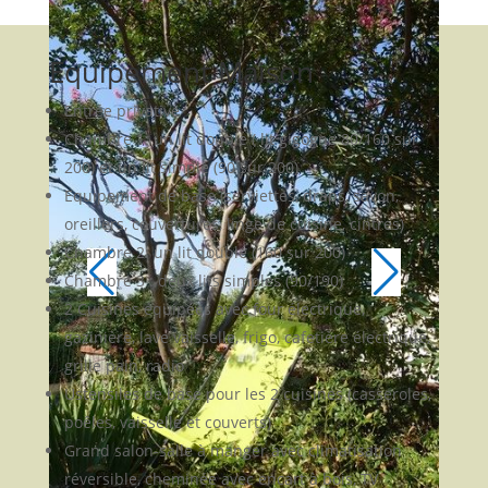
Equipement Maison
Entrée privative
Chambre 1: un lit double ( lit gigogne 80/160 sur
200) et un lit simple (90 sur 200)
Equipement de base (serviettes, draps, savon,
oreillers, couvertures, linge de cuisine, cintres)
Chambre 2: un lit double (160 sur 200)
Chambre 3 : deux lits simples (90/190)
2 Cuisines équipées avec four électrique,
gazinière, lave vaisselle, frigo, cafetière électrique,
grille pain, radio
Ustensiles de base pour les 2 cuisines (casseroles,
poêles, vaisselle et couverts)
Grand salon-salle à manger avec climatisation
réversible, cheminée avec encart à bois, TV