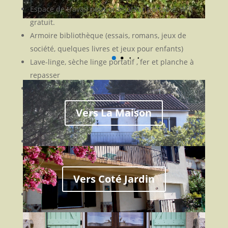
Espace de travail pour ordinateur portable, Wifi
gratuit.
Armoire bibliothèque (essais, romans, jeux de
société, quelques livres et jeux pour enfants)
Lave-linge, sèche linge portatif , fer et planche à
repasser
Grande salle de bain avec sèche cheveux et
baignoire dans laquelle on peut prendre une
Vers La Maison
douche.
Salle de douche avec lavabo et rangement
2 Toilettes séparées
Balcon-terrasse devant et grande terrasse
arrière avec mobilier de jardin (relax, table,
Vers Coté Jardin
fauteuils, parasol)
Parking facile et gratuit