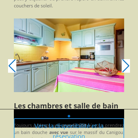
couchers de soleil.
Les chambres et salle de bain
Vers la disponibilité et la
Toujours à l'étage, une
grande SDB
où vous prendrez
un bain douche
avec vue
sur le massif du Canigou,
réservation