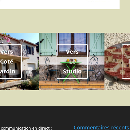
Vers
Vers
Coté
Le
Jardin
Studio
Commentaires récents
 communication en direct :