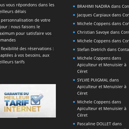
us vous répondons dans les
BRAHIMI NADIRA
dans
Con
illeurs délais
Jacques Carpiaux
dans
Con
 personnalisation de votre
Michele Coppens
dans
Con
jour : nous faisons le
Christian Savoye
dans
Con
ximum pour satisfaire vos
emandes
Michele Coppens
dans
Con
 flexibilité des réservations :
Stefan Dietrich
dans
Conta
aptées à vos besoins, aux
Michele Coppens
dans
illeurs tarifs
Apiculteur et Menuisier à
Céret
SYLVIE PUIGMAL
dans
Apiculteur et Menuisier à
Céret
Michele Coppens
dans
Apiculteur et Menuisier à
Céret
Pascaline DOLLET
dans