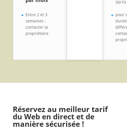
30/10
Entre 2 et 3
pour 
semaines :
durée
contacter la
différ
propriétaire
contac
propri
Réservez au meilleur tarif
du Web en direct et de
manière sécurisée !