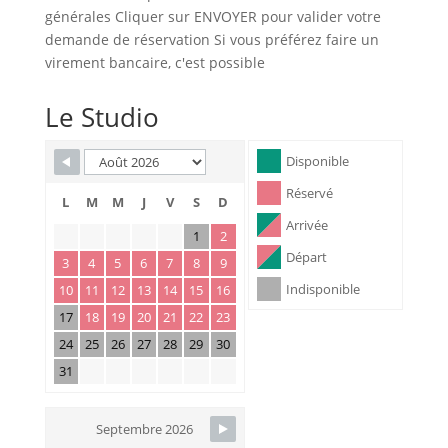
générales Cliquer sur ENVOYER pour valider votre
demande de réservation Si vous préférez faire un
virement bancaire, c'est possible
Le Studio
Skip Booking Form
Disponible
Réservé
L
M
M
J
V
S
D
Arrivée
1
2
Départ
3
4
5
6
7
8
9
Indisponible
10
11
12
13
14
15
16
17
18
19
20
21
22
23
24
25
26
27
28
29
30
31
Septembre 2026