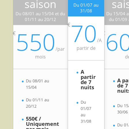
saison
sai
Du 01/07 au
31/08
Du 08/01 au 15/04 et du
Du 15/04 a
01/11 au 20/12
du 01/09 
70
€
550
6
€
€
/
A
partir de
/
par
mois
d
A
partir
A pa
Du 08/01 au
de 7
de 7
nuits
15/04
nuit
Du 01/11 au
Du
Du 15
20/12
01/07
30/06
au
550€ /
31/08
Uniquement
Du 01
par mois