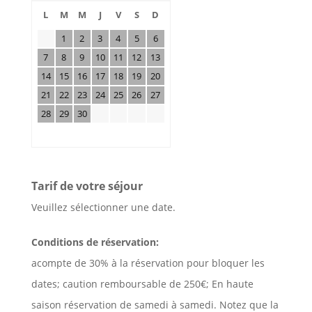
L
M
M
J
V
S
D
1
2
3
4
5
6
7
8
9
10
11
12
13
14
15
16
17
18
19
20
21
22
23
24
25
26
27
28
29
30
Tarif de votre séjour
Veuillez sélectionner une date.
Conditions de réservation:
acompte de 30% à la réservation pour bloquer les
dates; caution remboursable de 250€; En haute
saison réservation de samedi à samedi. Notez que la