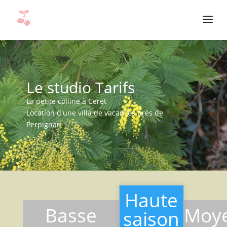
Le studio Tarifs
La petite colline à Ceret
Location d'une villa de vacances près de
Perpignan
Haute
Basse
Moy
saison