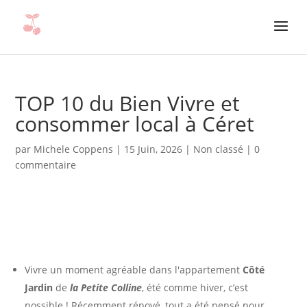
TOP 10 du Bien Vivre et
consommer local à Céret
par
Michele Coppens
|
15 Juin, 2026
|
Non classé
|
0
commentaire
Vivre un moment agréable dans l'appartement
Côté
Jardin
de
la Petite Colline
, été comme hiver, c’est
possible ! Récemment rénové, tout a été pensé pour